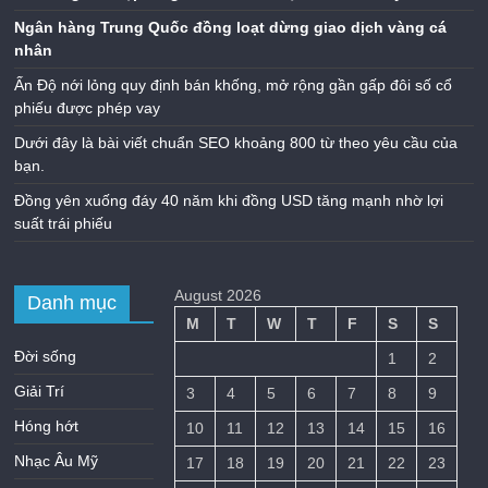
Ngân hàng Trung Quốc đồng loạt dừng giao dịch vàng cá
nhân
Ấn Độ nới lỏng quy định bán khống, mở rộng gần gấp đôi số cổ
phiếu được phép vay
Dưới đây là bài viết chuẩn SEO khoảng 800 từ theo yêu cầu của
bạn.
Đồng yên xuống đáy 40 năm khi đồng USD tăng mạnh nhờ lợi
suất trái phiếu
August 2026
Danh mục
M
T
W
T
F
S
S
Đời sống
1
2
Giải Trí
3
4
5
6
7
8
9
Hóng hớt
10
11
12
13
14
15
16
Nhạc Âu Mỹ
17
18
19
20
21
22
23