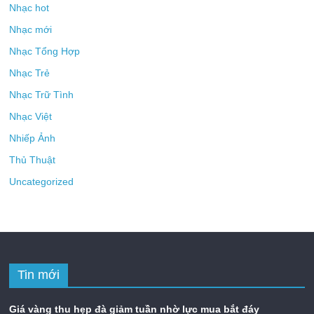
Nhạc hot
Nhạc mới
Nhạc Tổng Hợp
Nhạc Trẻ
Nhạc Trữ Tình
Nhạc Việt
Nhiếp Ảnh
Thủ Thuật
Uncategorized
Tin mới
Giá vàng thu hẹp đà giảm tuần nhờ lực mua bắt đáy