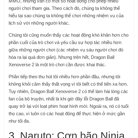
MMO, nhưng vẫn có một số hoạt động cho phép nhiều
người chơi tham gia. Theo cách đó, chúng ta không thể
hiểu tại sao chúng ta không thể chơi những nhiệm vụ của
lịch sử với những người khác.
Chúng tôi cũng muốn thấy các hoạt động khó khăn hơn cho
phần cuối của trò chơi và yêu cầu sự hợp tác nhiều hơn
giữa những người chơi (các nhiệm vụ sáu người chơi đó
hóa ra lại quá đơn giản). Nhưng trên hết, Dragon Ball
Xenoverse 2 là một trò chơi cần được khai thác.
Phần tiếp theo thu hút tôi nhiều hơn phần đầu, nhưng tôi
không khỏi cảm thấy thất vọng vì tôi biết có thể tiến xa hơn.
Tuy nhiên, Dragon Ball Xenoverse 2 có thể làm hài lòng các
fan của bộ truyện, nhất là khi giờ đây lỗi Dragon Ball đã
quay trở lại với loạt phim hoạt hình mới. Ngoài ra, nó có tuổi
thọ cao, vì luôn có các hoạt động để thực hiện ở mức gần
như tối đa.
3. Naruto: Cơn bão Ninja