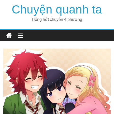
Skip
Chuyện quanh ta
to
content
Hóng hớt chuyện 4 phương