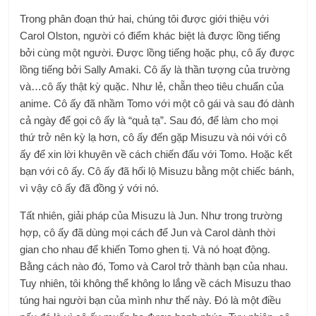
Trong phân đoạn thứ hai, chúng tôi được giới thiệu với
Carol Olston, người có điểm khác biệt là được lồng tiếng
bởi cùng một người. Được lồng tiếng hoặc phụ, cô ấy được
lồng tiếng bởi Sally Amaki. Cô ấy là thần tượng của trường
và…cô ấy thật kỳ quặc. Như lẻ, chẵn theo tiêu chuẩn của
anime. Cô ấy đã nhầm Tomo với một cô gái và sau đó dành
cả ngày để gọi cô ấy là “quả tạ”. Sau đó, để làm cho mọi
thứ trở nên kỳ lạ hơn, cô ấy đến gặp Misuzu và nói với cô
ấy để xin lời khuyên về cách chiến đấu với Tomo. Hoặc kết
bạn với cô ấy. Cô ấy đã hối lộ Misuzu bằng một chiếc bánh,
vì vậy cô ấy đã đồng ý với nó.
Tất nhiên, giải pháp của Misuzu là Jun. Như trong trường
hợp, cô ấy đã dùng mọi cách để Jun và Carol dành thời
gian cho nhau để khiến Tomo ghen tị. Và nó hoạt động.
Bằng cách nào đó, Tomo và Carol trở thành bạn của nhau.
Tuy nhiên, tôi không thể không lo lắng về cách Misuzu thao
túng hai người bạn của mình như thế này. Đó là một điều