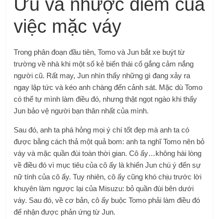
Ưu và nhược điểm của
việc mặc váy
Trong phân đoạn đầu tiên, Tomo và Jun bắt xe buýt từ
trường về nhà khi một số kẻ biến thái cố gắng cảm nắng
người cũ. Rất may, Jun nhìn thấy những gì đang xảy ra
ngay lập tức và kéo anh chàng đến cảnh sát. Mặc dù Tomo
có thể tự mình làm điều đó, nhưng thật ngọt ngào khi thấy
Jun bảo vệ người bạn thân nhất của mình.
Sau đó, anh ta phá hỏng mọi ý chí tốt đẹp mà anh ta có
được bằng cách thả một quả bom: anh ta nghĩ Tomo nên bỏ
váy và mặc quần đùi toàn thời gian. Cô ấy…không hài lòng
về điều đó vì mục tiêu của cô ấy là khiến Jun chú ý đến sự
nữ tính của cô ấy. Tuy nhiên, cô ấy cũng khó chịu trước lời
khuyên làm ngược lại của Misuzu: bỏ quần đùi bên dưới
váy. Sau đó, về cơ bản, cô ấy buộc Tomo phải làm điều đó
để nhận được phản ứng từ Jun.