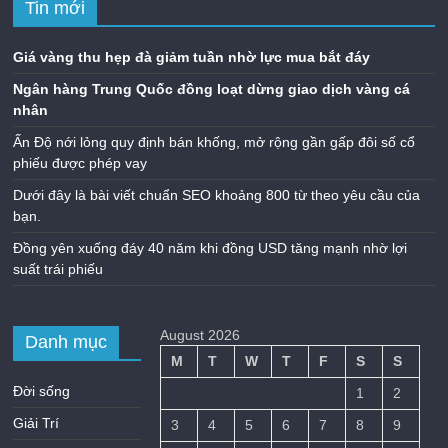
Tin mới
Giá vàng thu hẹp đà giảm tuần nhờ lực mua bắt đáy
Ngân hàng Trung Quốc đồng loạt dừng giao dịch vàng cá
nhân
Ấn Độ nới lỏng quy định bán khống, mở rộng gần gấp đôi số cổ
phiếu được phép vay
Dưới đây là bài viết chuẩn SEO khoảng 800 từ theo yêu cầu của
bạn.
Đồng yên xuống đáy 40 năm khi đồng USD tăng mạnh nhờ lợi
suất trái phiếu
August 2026
Danh mục
M
T
W
T
F
S
S
Đời sống
1
2
Giải Trí
3
4
5
6
7
8
9