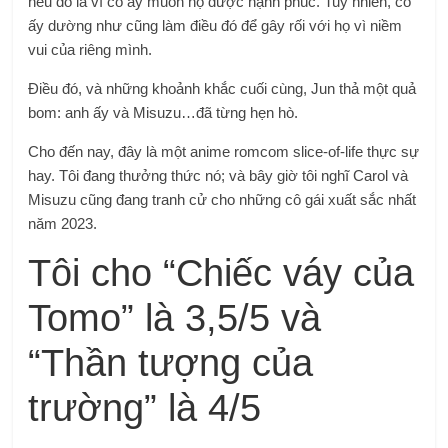
nếu đó là vì cô ấy muốn họ được hạnh phúc. Tuy nhiên, cô
ấy dường như cũng làm điều đó để gây rối với họ vì niềm
vui của riêng mình.
Điều đó, và những khoảnh khắc cuối cùng, Jun thả một quả
bom: anh ấy và Misuzu…đã từng hẹn hò.
Cho đến nay, đây là một anime romcom slice-of-life thực sự
hay. Tôi đang thưởng thức nó; và bây giờ tôi nghĩ Carol và
Misuzu cũng đang tranh cử cho những cô gái xuất sắc nhất
năm 2023.
Tôi cho “Chiếc váy của
Tomo” là 3,5/5 và
“Thần tượng của
trường” là 4/5